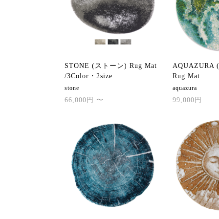
STONE (ストーン) Rug Mat
AQUAZURA
/3Color・2size
Rug Mat
stone
aquazura
66,000円 〜
99,000円