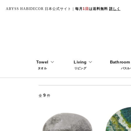
ABYSS HABIDECOR 日本公式サイト｜
毎月
1日
は送料無料
詳しく
TOP
ラグマット-長辺100cm以下
Towel
Living
Bathroom 
タオル
リビング
バスル
9
全
件