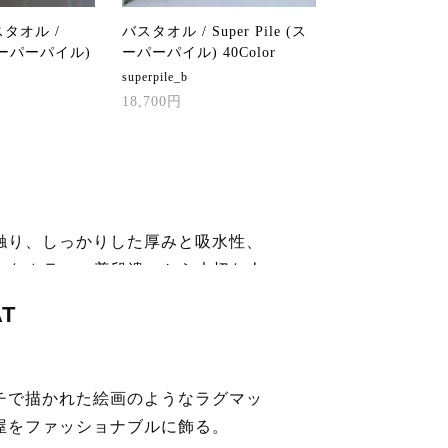
タオル /
バスタオル / Super Pile (ス
 (スーパーパイル)
ーパーパイル) 40Color
superpile_b
18,700円
触り、しっかりした厚みと吸水性、
やかなカラー。普段遣いから大切な人
にまで使える極上タオル
AT
綿だけを使用した柔らかく滑らかな触り心地
に囲まれたポルトガルの自社工場で丁寧に製
います。
チで描かれた絵画のようなラグマッ
MORE
屋をファッショナブルに飾る。