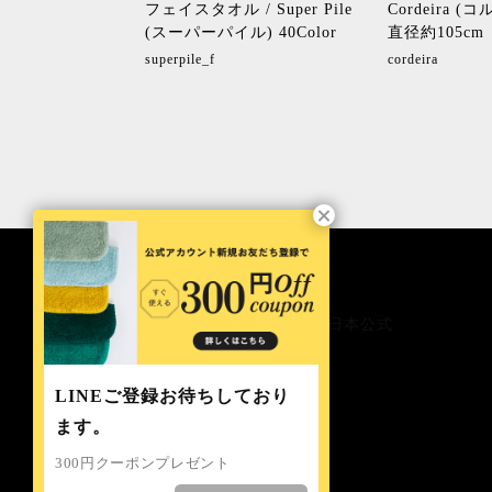
 Super Pile (ス
フェイスタオル / Super Pile
Cordeira (コ
) 40Color
(スーパーパイル) 40Color
直径約105cm
b
superpile_f
cordeira
LINEご登録お待ちしており
ます。
300円クーポンプレゼント