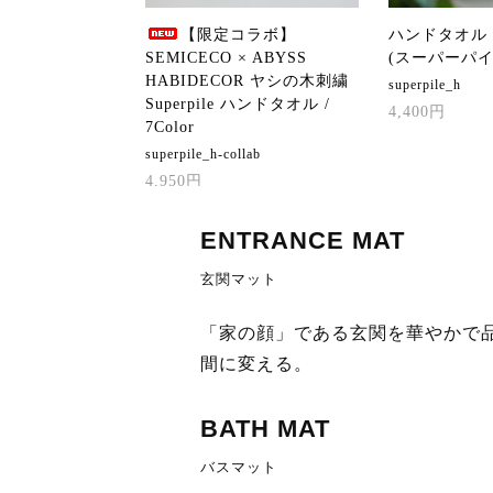
【限定コラボ】
ハンドタオル / S
SEMICECO × ABYSS
(スーパーパイル)
HABIDECOR ヤシの木刺繍
superpile_h
Superpile ハンドタオル /
4,400円
7Color
superpile_h-collab
4,950円
ENTRANCE MAT
玄関マット
「家の顔」である玄関を華やかで
間に変える。
世界の様々な文化や景色にインスピレーショ
BATH MAT
るデザイン。柔らかでしっかりとした厚みを
地。
バスマット
洗濯機で丸洗いも可能なので、いつでも清潔