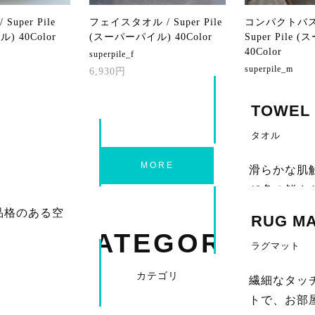
uper Pile
フェイスタオル / Super Pile
コンパクトバス
 40Color
(スーパーパイル) 40Color
Super Pile
40Color
superpile_f
superpile_m
6,930円
14,300円
TOWEL
タオル
MORE
滑らかな肌
40色の鮮
への贈り物
品格のある空
RUG M
CATEGORY
希少なエジプト
ラグマット
のタオル。自然
ンを得て描かれ
造・検品されて
感じる踏み心
カテゴリ
繊細なタッ
トで、お部
な状態でお使い