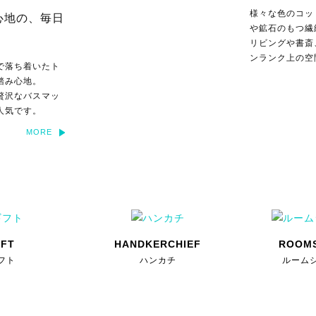
様々な色のコッ
心地の、毎日
MORE
や鉱石のもつ繊
リビングや書斎
ンランク上の空
で落ち着いたト
踏み心地。
贅沢なバスマッ
人気です。
MORE
IFT
HANDKERCHIEF
ROOM
フト
ハンカチ
ルーム