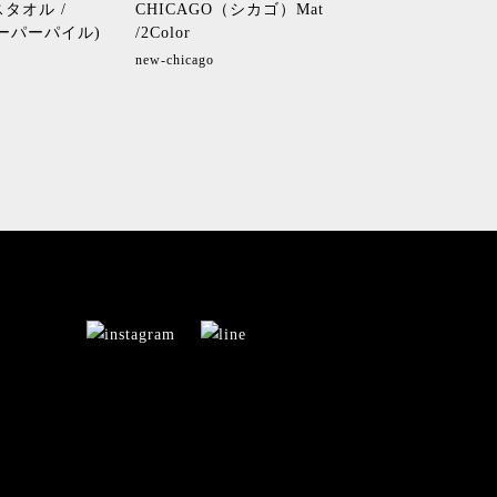
タオル /
CHICAGO（シカゴ）Mat
【Pre-Order】DOU
 (スーパーパイル)
/2Color
ブル) Bath Mat 約6
/40Color
new-chicago
Pre-double60100