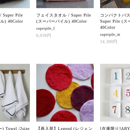
uper Pile
フェイスタオル / Super Pile
コンパクトバス
 40Color
(スーパーパイル) 40Color
Super Pile
40Color
superpile_f
superpile_m
6,930円
14,300円
 Towel /2size
【再入荷】Legend (レジェン
[在庫限り]AB