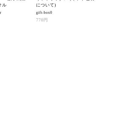
オル
について)
r
gift-box0
770円