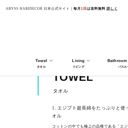
ABYSS HABIDECOR 日本公式サイト｜
毎月
1日
は送料無料
詳しく
TOP
タオル
Towel
Living
Bathroom 
タオル
リビング
バスル
TOWEL
タオル
1. エジプト超長綿をたっぷりと
オル
コットンの中でも極上の品種である「エジ