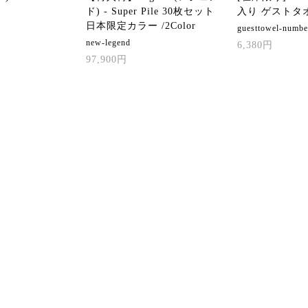
ド) - Super Pile 30枚セット
入り ゲストタ
日本限定カラー /2Color
guesttowel-numbe
new-legend
6,380円
97,900円