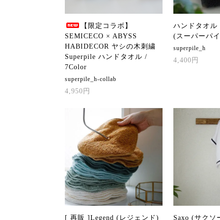
【限定コラボ】
ハンドタオル / S
SEMICECO × ABYSS
(スーパーパイル)
HABIDECOR ヤシの木刺繍
superpile_h
Superpile ハンドタオル /
4,400円
7Color
superpile_h-collab
4,950円
[ 再販 ]Legend (レジェンド)
Saxo (サクソー)