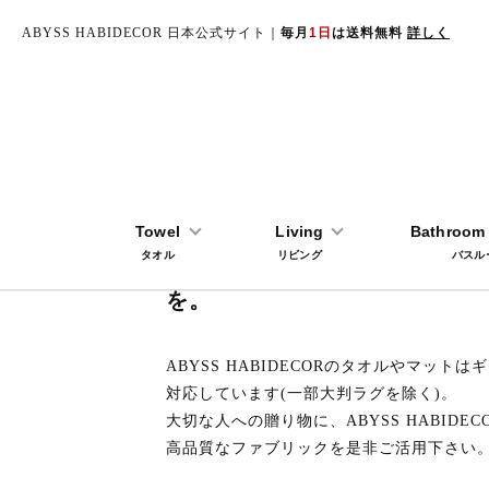
ABYSS HABIDECOR 日本公式サイト｜
毎月
1日
は送料無料
詳しく
TOP
タオル
ギフトボックス (ギフト包装について)
Towel
Living
Bathroom 
タオル
お世話になっているあの人へ、
リビング
バスル
を。
ABYSS HABIDECORのタオルやマット
対応しています(一部大判ラグを除く)。
大切な人への贈り物に、ABYSS HABIDEC
高品質なファブリックを是非ご活用下さい