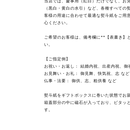
当店では、慶事用（紅白）だけでなく、お
（黒白・黄白の水引）など、各種すべての熨
客様の用途に合わせて最適な熨斗紙をご用
心ください。
ご希望のお客様は、備考欄に**【表書き】
い。
【ご指定例】
お祝い・お返し： 結婚内祝、出産内祝、御
お見舞い・お礼： 御見舞、快気祝、志 など
仏事・法要： 御供、志、粗供養 など
熨斗紙をギフトボックスに巻いた状態でお
箱蓋部分の中に磁石が入っており、ピタッ
す。