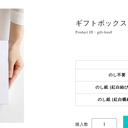
ギフトボックス
Product ID：gift-box0
のし不要
のし紙 [紅白結び
のし紙 [紅白蝶
購入数