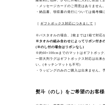
緩衝剤に包み、さらに外箱に入れた状態で
・メッセージカードのご用意はありません
・納品書、領収書の発行については備考欄
［
ギフトボックス対応につきまして
］
※バスタオルの場合、2枚までは1箱で対応
※タオルの組み合わせによってリボン付き
(※のし付の場合はリボンなし)
※約60×100cmまでのマットはギフトボ
一部大判ラグはギフトボックス対応は出来
い。(キッチンマットも不可)
・ラッピングのみのご購入は出来ません。
熨斗（のし）をご希望のお客様