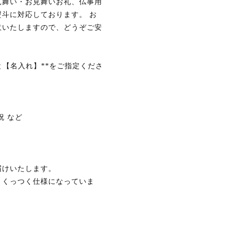
見舞い・お見舞いお礼、仏事用
斗に対応しております。 お
意いたしますので、どうぞご安
と【名入れ】**をご指定くださ
祝 など
届けいたします。
とくっつく仕様になっていま