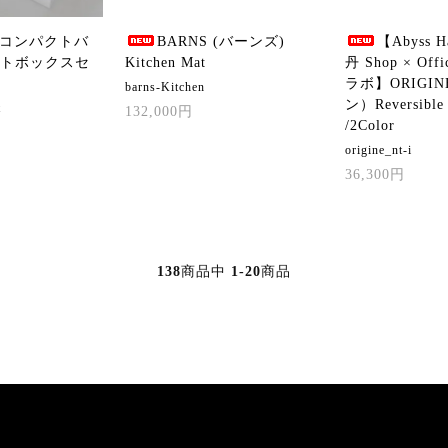
LE コンパクトバ
BARNS (バーンズ)
【Abyss H
フトボックスセ
Kitchen Mat
丹 Shop × Offi
ラボ】ORIGI
barns-Kitchen
ン）Reversible 
t
132,000円
/2Color
origine_nt-i
36,300円
138
商品中
1-20
商品