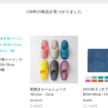
138件の商品が見つかりました
用ページ | ゲ
0×50cm
）3枚
前開きルームシューズ
DOUBLE (ダブル
/6Color・2size
約50×80cm /13
ah-newrs
double
8,800円
25,300円