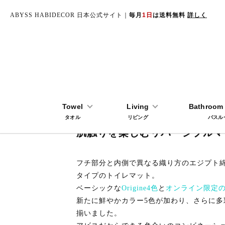
ABYSS HABIDECOR 日本公式サイト｜
毎月
1日
は送料無料
詳しく
TOP
トイレマット
ORIGINE（オリジン）Reversible Toile
Towel
Living
Bathroom 
タオル
リビング
バスル
肌触りを楽しむリバーシブルマ
フチ部分と内側で異なる織り方のエジプト
タイプのトイレマット。
ベーシックな
Origine4色
と
オンライン限定の
新たに鮮やかカラー5色が加わり、さらに多
揃いました。