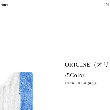
rine)
101
ORIGINE（オリジン
/5Color
Product ID：origine_nt