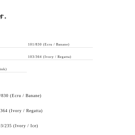
す。
101/830 (Ecru / Banane)
103/364 (Ivory / Regatta)
ink)
/830 (Ecru / Banane)
364 (Ivory / Regatta)
3/235 (Ivory / Ice)