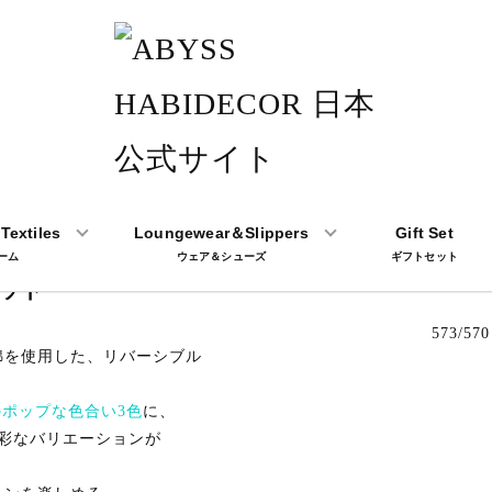
t Mat /5Color
Textiles
Loungewear＆Slippers
Gift Set
ーム
ウェア＆シューズ
ギフトセット
右上から101/830 (Ecru /
ット
573/570
綿を使用した、リバーシブル
ポップな色合い3色
に、
彩なバリエーションが