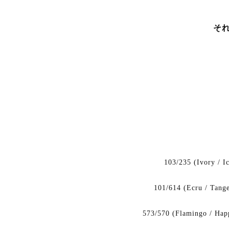
そ
103/235 (Ivory / I
101/614 (Ecru / Tange
573/570 (Flamingo / Hap