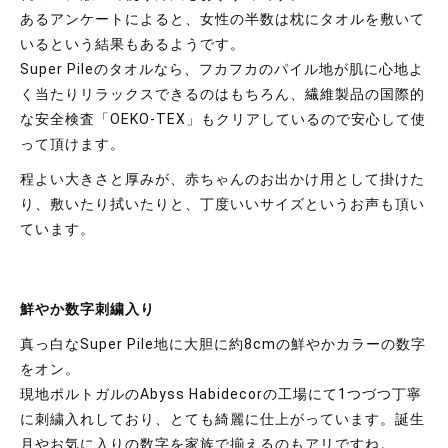
あるアンケートによると、女性の半数は枕にタオルを敷いて
いる
という結果もあるようです。
Super Pileのタオルなら、フカフカのパイル地が肌に心地よ
く当たり
リラックスできるのはもちろん、繊維製品の国際的
な安全検査
「OEKO-TEX」もクリアしているので安心して使
って頂けます。
商品を選択して
カートに入れる
程よい大きさと厚みが、赤ちゃんのお出かけ用として掛けた
り、
敷いたり拭いたりと、丁度いいサイズというお声も頂い
ています。
鮮やか数字刺繍入り
真っ白なSuper Pile地に大胆に約8cmの鮮やかカラーの数字
をオン。
現地ポルトガルのAbyss Habidecorの工場にて1つづつ丁寧
に刺繍入れ
しており、とても綺麗に仕上がっています。
誕生
月やお気に入りの数字を家族で揃えるのもアリですね。