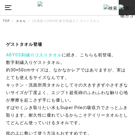
TOP
タオル
[在庫限り]ABYSS 数字刺繍入り ゲストタオル
ゲストタオル登場
ABYSS刺繍ロゴ入りタオル
に続き、こちらも初登場。
数字刺繍入りゲストタオル。
約30×50cmサイズは、なかなかレアではありますが、
実は
とても使えるサイズなんです。
キッチン・洗面所用タオルとしてその大きすぎず小さすぎな
いサイズ
が丁度よく、エジプト超長綿のふわふわな触り心地
が摩擦を起こさず
手にも優しい。
すばやくふき取りたい水もSuper Pileの吸収力でさっとふき
取ります。
耐久性に優れているからこそデイリータオルとし
てどんどん使って
いけるタオルです。
枕の上に敷いて使う方法もおすすめです。