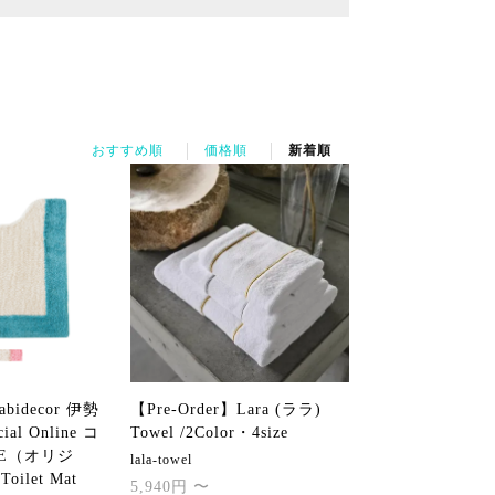
おすすめ順
価格順
新着順
abidecor 伊勢
【Pre-Order】Lara (ララ)
cial Online コ
Towel /2Color・4size
NE（オリジ
lala-towel
Toilet Mat
5,940円 〜