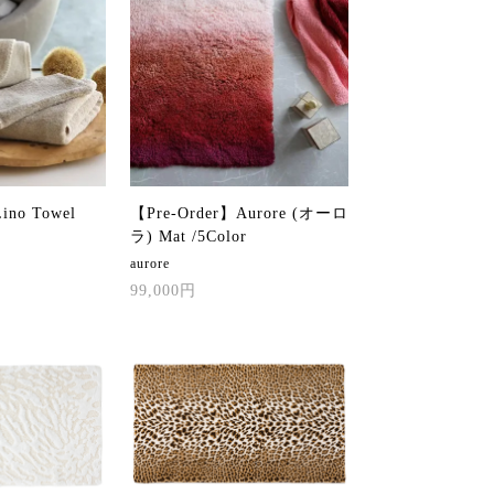
ino Towel
【Pre-Order】Aurore (オーロ
ラ) Mat /5Color
aurore
99,000円