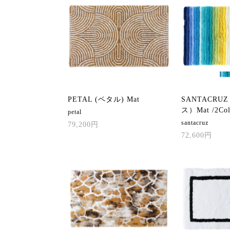
PETAL (ペタル) Mat
SANTACR
ス）Mat /2Col
petal
santacruz
79,200円
72,600円