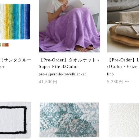
UZ（サンタクルー
【Pre-Order】タオルケット /
【Pre-Order】L
or
Super Pile 32Color
/1Color・6size
pre-superpile-towelblanket
lino
41,800円
5,280円 〜