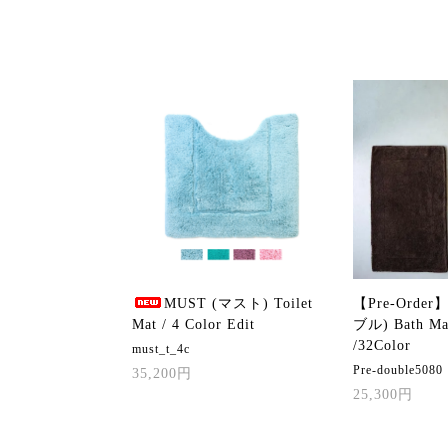
MUST (マスト) Toilet
【Pre-Order
Mat / 4 Color Edit
ブル) Bath Ma
/32Color
must_t_4c
Pre-double5080
35,200円
25,300円