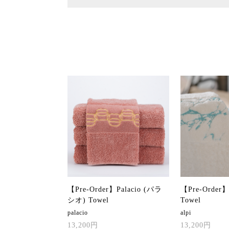
【Pre-Order】Palacio (パラ
【Pre-Order
シオ) Towel
Towel
palacio
alpi
13,200円
13,200円