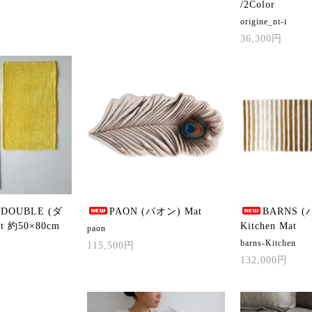
/2Color
origine_nt-i
36,300円
】DOUBLE (ダ
PAON (パオン) Mat
BARNS 
t 約50×80cm
Kitchen Mat
paon
barns-Kitchen
115,500円
132,000円