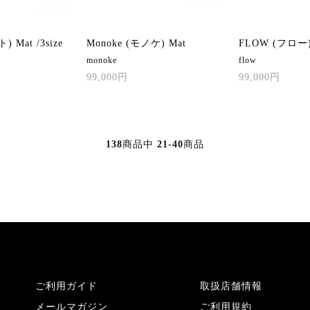
) Mat /3size
Monoke (モノケ) Mat
FLOW (フロー)
monoke
flow
99,000円
99,000円
138
商品中
21-40
商品
ご利用ガイド
取扱店舗情報
メールマガジン
ご利用規約