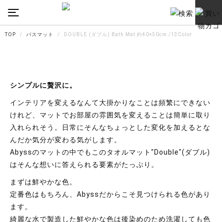
TOP
バスマット
DOUBLE (ダブル) Bath Mat 約40×50cm /13Color
シンプルに贅沢に。
インテリアを変えるなんて大掛かりなことは頻繁にできない
けれど、マットでお部屋の雰囲気を変えることは簡単に取り
入れられそう。日常にそんなちょっとした変化を加えると
な
んだか気分が変わる気がします。
Abyssのマットの中でもこのタオルマット"Double"(ダブル)
は
そんな想いに答えられる要素がたっぷり。
まずは鮮やかな色。
定番色はもちろん、Abyssだからこそ見つけられる色があり
ます。
綺麗な水で製造した鮮やかな色は後染めのため洗濯しても
色