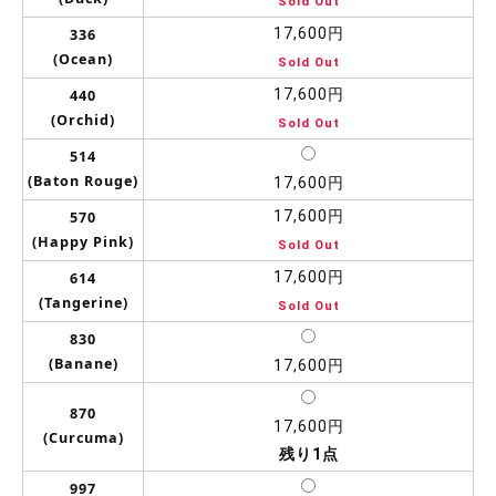
Sold Out
17,600円
336
(Ocean)
Sold Out
17,600円
440
(Orchid)
Sold Out
514
(Baton Rouge)
17,600円
17,600円
570
(Happy Pink)
Sold Out
17,600円
614
(Tangerine)
Sold Out
830
(Banane)
17,600円
870
17,600円
(Curcuma)
残り1点
997