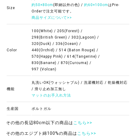
約50×80cm
(即納以外の色) /
約60×100cm
はPre-
Size
Orderで注文可能です。
商品サイズについて>>
100(White) / 205(Forest) /
298(British Green) / 302(Lagoon) /
320(Duck) / 336(Ocean) /
Color
440(Orchid) / 514 (Baton Rouge) /
570(Happy Pink) / 614(Tangerine) /
830(Banane) / 870(Curcuma) /
997 (Volcan)
丸洗いOK(ウォッシャブル) / 洗濯機対応 / 乾燥機対応
機能
/ 滑り止め加工無し
マットのお手入れ方法
生産国
ポルトガル
その他の長辺80cm以下の商品は
こちら>>
その他のエジプト綿100%の商品は
こちら>>