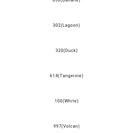
830(Banane)
302(Lagoon)
320(Duck)
614(Tangerine)
100(White)
997(Volcan)