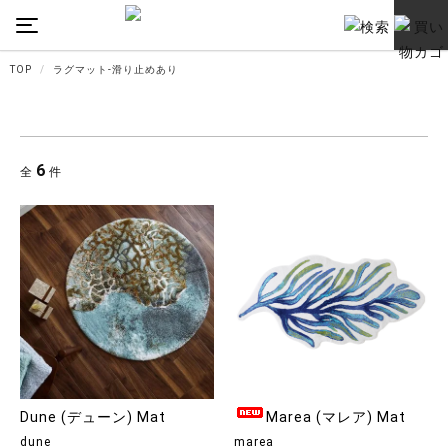
TOP
ラグマット-滑り止めあり
6
全
件
Dune (デューン) Mat
Marea (マレア) Mat
dune
marea